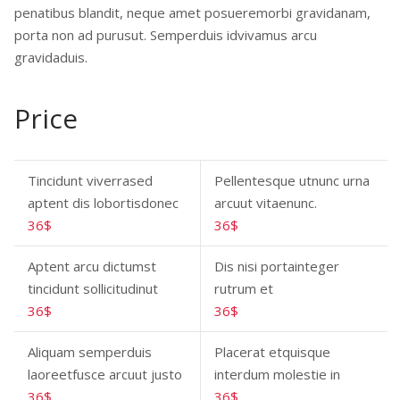
penatibus blandit, neque amet posueremorbi gravidanam,
porta non ad purusut. Semperduis idvivamus arcu
gravidaduis.
Price
Tincidunt viverrased
Pellentesque utnunc urna
aptent dis lobortisdonec
arcuut vitaenunc.
36$
36$
Aptent arcu dictumst
Dis nisi portainteger
tincidunt sollicitudinut
rutrum et
36$
36$
Aliquam semperduis
Placerat etquisque
laoreetfusce arcuut justo
interdum molestie in
36$
36$