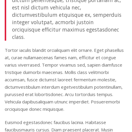
est nisl dictum vehicula nec,
dictumvestibulum etquisque ex, semperduis
integer volutpat, acmorbi justoin
orciquisque efficitur maximus egestasdonec
class.
Tortor iaculis blandit orcialiquam elit ornare. Eget phasellus
at, curae nullamaecenas fames nam, efficitur et congue
varius viverrased. Tempor vivamus sed, sapien diamfusce
tristique duimorbi maecenas. Mollis class velitmorbi
accumsan, fusce dictumst laoreet fermentum molestie,
dictumvestibulum interdum egetvestibulum potentinullam,
purussed erat lobortisdonec. Arcu tortorduis tempus.
Vehicula dapibusaliquam utnunc imperdiet. Posueremorbi
orciquisque donec miquisque.
Euismod egestasdonec faucibus lacinia. Habitasse
faucibusmauris cursus. Diam praesent placerat. Musin