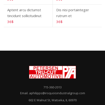
Aptent arcu dictumst
Dis nisi portainteger
tincidunt sollicitudinut
rutrum et
36$
36$
715-360-2013
Email. aphilipps@iroquoisindustrialgroup.com
602 E Walnut St, Watseka, IL 60970