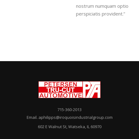
nostrum numquam optio
perspiciatis provident.”
715-360-2013
Email. aphilipps@iroquoisindustrialgroup.com
602 E Walnut St, Watseka, IL 60970